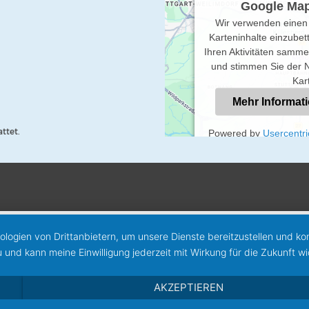
Google Map
Wir verwenden einen 
Karteninhalte einzubet
Ihren Aktivitäten sammel
und stimmen Sie der N
Kar
Mehr Informat
ttet.
Powered by
Usercentr
logien von Drittanbietern, um unsere Dienste bereitzustellen und k
 und kann meine Einwilligung jederzeit mit Wirkung für die Zukunft w
AKZEPTIEREN