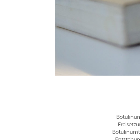
Botulinu
Freisetz
Botulinumto
Entstehun