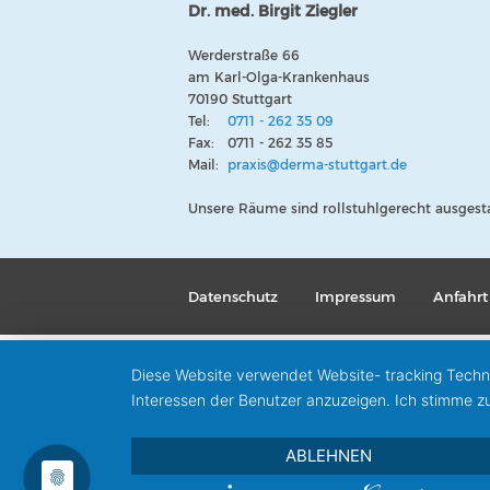
Dr. med. Birgit Ziegler
Werderstraße 66
am Karl-Olga-Krankenhaus
70190 Stuttgart
Tel:
0711 - 262 35 09
Fax: 0711 - 262 35 85
Mail:
praxis@
derma-stuttgart.de
Unsere Räume sind rollstuhlgerecht ausgesta
Datenschutz
Impressum
Anfahrt
Diese Website verwendet Website- tracking Techno
Interessen der Benutzer anzuzeigen. Ich stimme zu
ABLEHNEN