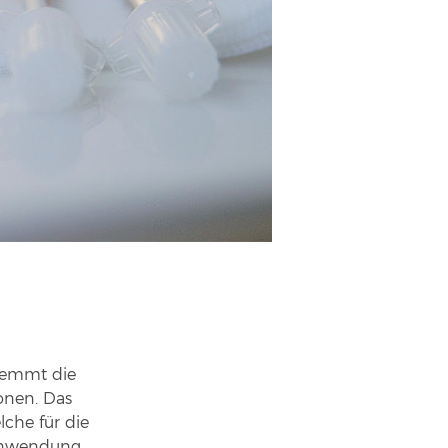
hemmt die
onen. Das
lche für die
 Anwendung