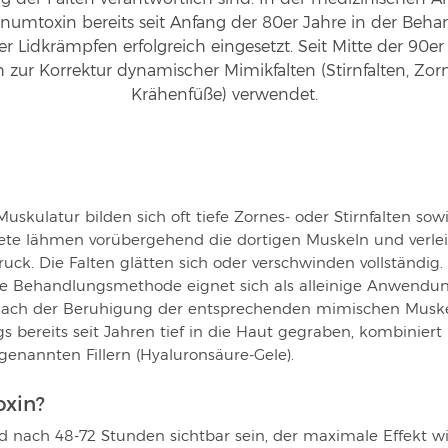
inumtoxin bereits seit Anfang der 80er Jahre in der Beh
r Lidkrämpfen erfolgreich eingesetzt. Seit Mitte der 90e
 zur Korrektur dynamischer Mimikfalten (Stirnfalten, Zorn
Krähenfüße) verwendet.
skulatur bilden sich oft tiefe Zornes- oder Stirnfalten so
biete lähmen vorübergehend die dortigen Muskeln und verl
ck. Die Falten glätten sich oder verschwinden vollständig
se Behandlungsmethode eignet sich als alleinige Anwendung
 nach der Beruhigung der entsprechenden mimischen Muske
gs bereits seit Jahren tief in die Haut gegraben, kombinie
nannten Fillern (Hyaluronsäure-Gele).
oxin?
d nach 48-72 Stunden sichtbar sein, der maximale Effekt w